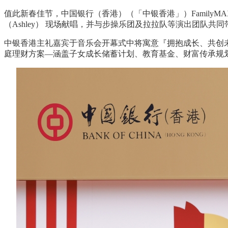
值此新春佳节，中国银行（香港）（「中银香港」）FamilyM
（Ashley） 现场献唱，并与步操乐团及拉拉队等演出团队共
中银香港主礼嘉宾于音乐会开幕式中将寓意『拥抱成长、共创未来』的
庭理财方案—涵盖子女成长储蓄计划、教育基金、财富传承规