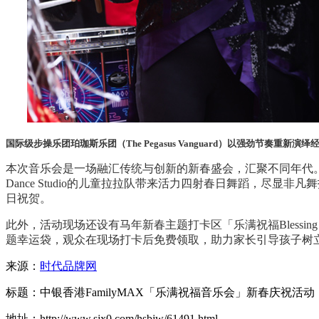
国际级步操乐团珀珈斯乐团（The Pegasus Vanguard）以强劲节奏重新
本次音乐会是一场融汇传统与创新的新春盛会，汇聚不同年代
Dance Studio
的儿童拉拉队带来活力四射春日舞蹈，尽显非凡舞
日祝贺。
此外，活动现场还设有马年新春主题打卡区「乐满祝福
Blessin
题幸运袋，观众在现场打卡后免费领取，助力家长引导孩子树
来源：
时代品牌网
标题：中银香港FamilyMAX「乐满祝福音乐会」新春庆祝活动
地址：http://www.sjx0.com/hsbjw/61491.html