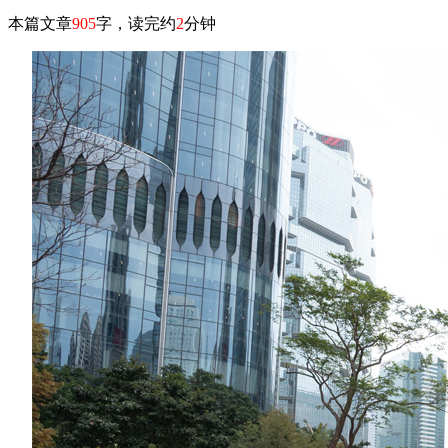
本篇文章
905
字，读完约
2
分钟