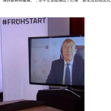
保持新鲜和健康。，水平空登陆佛山千灯湖 "“新生活启动仪式暨