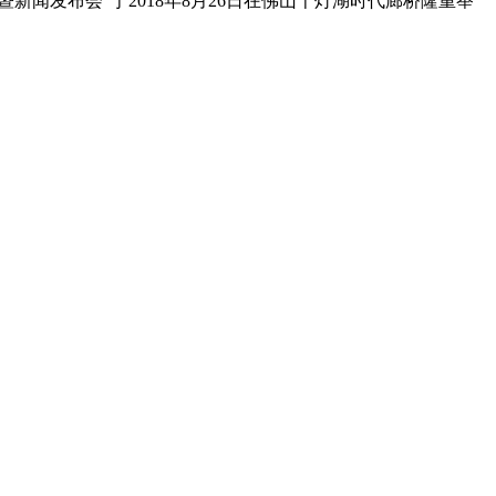
新闻发布会”于2018年8月26日在佛山千灯湖时代廊桥隆重举