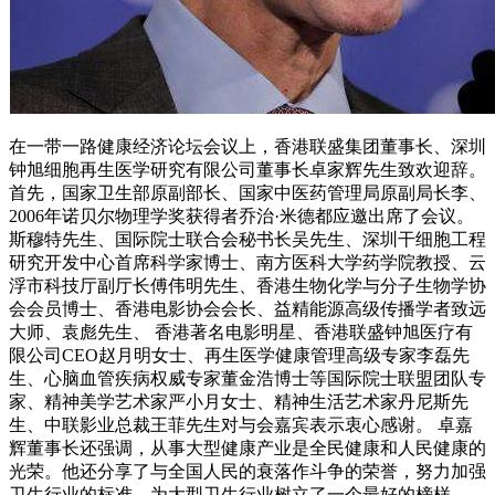
在一带一路健康经济论坛会议上，香港联盛集团董事长、深圳
钟旭细胞再生医学研究有限公司董事长卓家辉先生致欢迎辞。
首先，国家卫生部原副部长、国家中医药管理局原副局长李、
2006年诺贝尔物理学奖获得者乔治·米德都应邀出席了会议。
斯穆特先生、国际院士联合会秘书长吴先生、深圳干细胞工程
研究开发中心首席科学家博士、南方医科大学药学院教授、云
浮市科技厅副厅长傅伟明先生、香港生物化学与分子生物学协
会会员博士、香港电影协会会长、益精能源高级传播学者致远
大师、袁彪先生、 香港著名电影明星、香港联盛钟旭医疗有
限公司CEO赵月明女士、再生医学健康管理高级专家李磊先
生、心脑血管疾病权威专家董金浩博士等国际院士联盟团队专
家、精神美学艺术家严小月女士、精神生活艺术家丹尼斯先
生、中联影业总裁王菲先生对与会嘉宾表示衷心感谢。 卓嘉
辉董事长还强调，从事大型健康产业是全民健康和人民健康的
光荣。他还分享了与全国人民的衰落作斗争的荣誉，努力加强
卫生行业的标准，为大型卫生行业树立了一个最好的榜样。