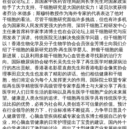
在会议论坛上，原国家中医药管理局副局长李先生对国家政策
给予了大力支持。干细胞研究是大国的软实力！诺贝尔奖获得
者乔治·米德多；斯穆特教授作为海外专家的代表表达了他对
干细胞的看法。尽管干细胞研究面临许多挑战，但也有许多机
会为国家和人民发挥更强大的作用。深圳干细胞工程研发中心
主任兼首席科学家李涛博士也在会议论坛上就干细胞研究与应
用发表了演讲。传统医院无法解决免疫医学问题，但干细胞可
以！香港生物化学及分子生物学协会会员张金芳博士向我们介
绍了干细胞的最新研究趋势:再生医学婴儿、肿瘤干细胞的最
新进展，以及利用多能干细胞为心血管患者寻找新的治疗方
向。国际糖尿病协会秘书长吴先生分享了再生医学对糖尿病治
疗的杰出贡献。香港著名影星袁彪先生和香港电影金像奖协会
理事田启文先生也发表了精彩的讲话。他们相信健康和干细
胞，他们肯定会为每个人发挥更大的作用。国际院士联盟专家
组再生医学精密医学高级管理专家李磊博士与大家分享了再生
医学对人们日常生活的影响以及再生医学干细胞产业的未来展
望。健康是人类永恒的追求。干细胞再生医学具有传统医学无
法比拟的优势，必将为社会和人类创造不可估量的价值。预计
在行业领导的努力下，行业标准将不断提高，力争早日普及个
人健康管理。心脑血管疾病权威专家金浩东博士根据自己的专
业，对心脑血管健康的日常护理提出了宝贵的建议。国内外十
余位学者进行了激烈的讨论，指出了大型健康产业发展的光明