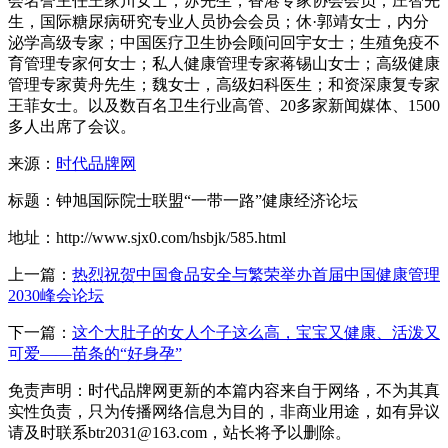
会名誉主任王家川女士；苏先生，香港专家协会会员；庄智先
生，国际糖尿病研究专业人员协会会员；休·郭靖女士，内分
泌学高级专家；中国医疗卫生协会顾问回宇女士；生殖免疫不
育管理专家何女士；私人健康管理专家蒋锡山女士；高级健康
管理专家黄舟先生；魏女士，高级妇科医生；和资深康复专家
王菲女士。以及数百名卫生行业高管、20多家新闻媒体、1500
多人出席了会议。
来源：
时代品牌网
标题：钟旭国际院士联盟“一带一路”健康经济论坛
地址：http://www.sjx0.com/hsbjk/585.html
上一篇：
热烈祝贺中国食品安全与繁荣举办首届中国健康管理
2030峰会论坛
下一篇：
这个大肚子的女人个子这么高，宝宝又健康、活泼又
可爱——苗条的“好身孕”
免责声明：时代品牌网更新的本篇内容来自于网络，不为其真
实性负责，只为传播网络信息为目的，非商业用途，如有异议
请及时联系btr2031@163.com，站长将予以删除。