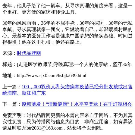
去年，他儿子给了他一辆车。从寻求真理的角度来看，这是一
个更好、更方便的家访和转诊工具。
36年的风风雨雨，36年的不屈不挠，36年的探访，36年的无私
奉献。寻求真理就像一团火，它燃烧着自己，却温暖着村民的
心。最基本的医务工作者是健康中国梦想的坚实基础。时间过
得很慢！他在这里扎根；他还在路上。
来源：
时代品牌网
标题：[走进医学教师节]呼唤真理:一个人的健康站，坚守36年
地址：http://www.sjx0.com/hsbjk/639.html
上一篇：
100，000双价人乳头瘤病毒疫苗已经分批发放或出售
给海南、浙江和广东
下一篇：
厚积薄发！“清新健康”！水平空登录！在千灯湖相会
免责声明：时代品牌网更新的本篇内容来自于网络，不为其真
实性负责，只为传播网络信息为目的，非商业用途，如有异议
请及时联系btr2031@163.com，站长将予以删除。