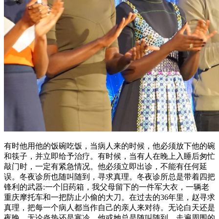
有时他用他的饭碗吃饭，当病人来的时候，他必须放下他的碗
和筷子，并立即给予治疗。有时候，当有人在晚上入睡后匆忙
敲门时，一定有紧急情况。他必须立即出诊，不能有任何延
误。冬夜诊所也随叫随到，寻求真理。冬夜诊所总是带着四把
锋利的武器:一个旧药箱，我父母留下的一件军大衣，一辆老
重庆摩托车和一把防止小偷的大刀。在过去的36年里，赵寻求
真理，把每一个病人都当作自己的亲人来对待。无论白天还是
夜晚，无论炎热还是寒冷，他或她总是随叫随到，走遍周围的